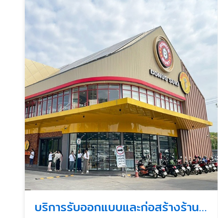
บริการรับออกแบบและก่อสร้างร้านอาหารแฟรนไชน์ครบวงจร