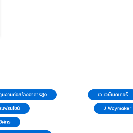
ุมงานก่อสร้างอาคารสูง
เจ เวย์เมคเกอร์
รแฟรนไชน์
J Waymaker C
วิศกร