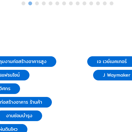
ุมงานก่อสร้างอาคารสูง
เจ เวย์เมคเกอร์
รแฟรนไชน์
J Waymaker C
วิศกร
บก่อสร้างอาคาร ร้านค้า
งานซ่อมบำรุง
่นดินไหว