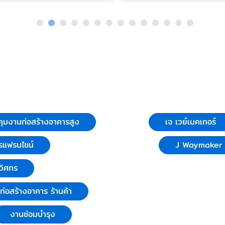
ุมงานก่อสร้างอาคารสูง
เจ เวย์เมคเกอร์
รแฟรนไชน์
J Waymaker C
วิศกร
บก่อสร้างอาคาร ร้านค้า
งานซ่อมบำรุง