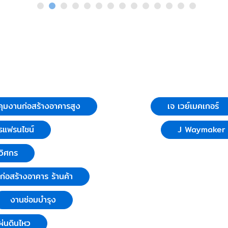
ุมงานก่อสร้างอาคารสูง
เจ เวย์เมคเกอร์
รแฟรนไชน์
J Waymaker C
วิศกร
บก่อสร้างอาคาร ร้านค้า
งานซ่อมบำรุง
่นดินไหว